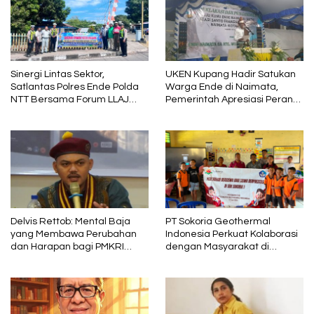
Sinergi Lintas Sektor,
UKEN Kupang Hadir Satukan
Satlantas Polres Ende Polda
Warga Ende di Naimata,
NTT Bersama Forum LLAJ
Pemerintah Apresiasi Peran
Gelar Rapat Koordinasi Tekan
Organisasi Kemasyarakatan
Angka Kecelakaan
Delvis Rettob: Mental Baja
PT Sokoria Geothermal
yang Membawa Perubahan
Indonesia Perkuat Kolaborasi
dan Harapan bagi PMKRI
dengan Masyarakat di
Periode 2026–2028
Semester 1 2026