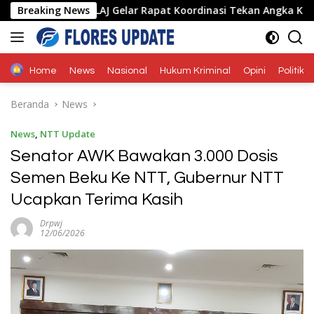
Langsung
 Forum LLAJ Gelar Rapat Koordinasi Tekan Angka Kecelakaan
Breaking News
ke
konten
Home
News
Nasional
Hukum Kriminal
Opini
Politik
Beranda
News
News
,
NTT Update
Senator AWK Bawakan 3.000 Dosis
Semen Beku Ke NTT, Gubernur NTT
Ucapkan Terima Kasih
Drpwj
12/06/2026