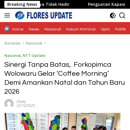
Langsung
a Wakilnya Tidak Hadir
Breaking News
Penguatan Kapasitas Karang T
ke
konten
Home
News
Nasional
Hukum Kriminal
Opini
Politik
Beranda
Nasional
Nasional
,
NTT Update
Sinergi Tanpa Batas, Forkopimca
Wolowaru Gelar ‘Coffee Morning’
Demi Amankan Natal dan Tahun Baru
2026
Drpwj
22/12/2025