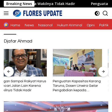
Langsung
 Lain Karena Wakilnya Tidak Hadir
Breaking News
Penguatan Kapasit
ke
konten
Home
News
Nasional
Hukum Kriminal
Opini
Politik
Djafar Ahmad
Penguatan Kapasitas Karang
Bupati Ende: KMP Inerie II Jadi
Taruna, Dosen Unwira Gelar
Penggerak Ekonomi dan
Pengabdian kepada
Pariwisata Daerah
Masyarakat di Desa
Mbotulaka