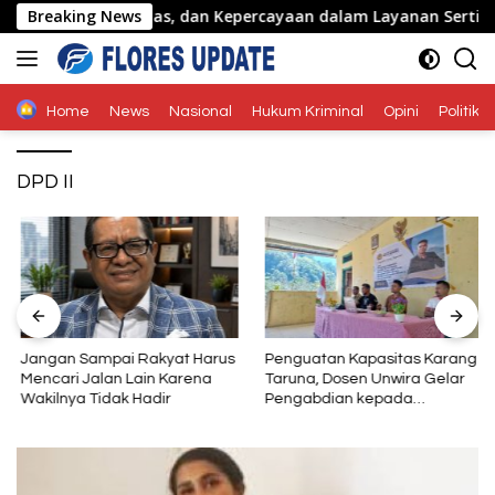
Langsung
sme, Integritas, dan Kepercayaan dalam Layanan Sertifikasi
Breaking News
ke
konten
Home
News
Nasional
Hukum Kriminal
Opini
Politik
DPD II
Jangan Sampai Rakyat Harus
Penguatan Kapasitas Karang
Mencari Jalan Lain Karena
Taruna, Dosen Unwira Gelar
Wakilnya Tidak Hadir
Pengabdian kepada
Masyarakat di Desa
Mbotulaka