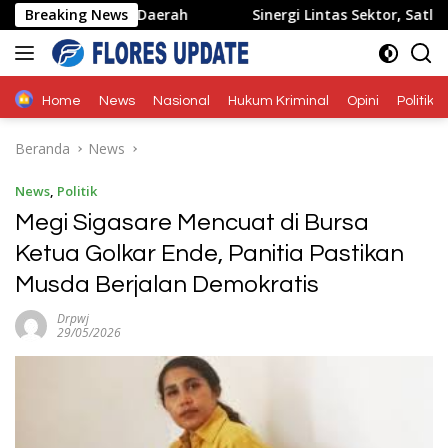
Langsung
ariwisata Daerah
Breaking News
Sinergi Lintas Sektor, Satlantas Polr
ke
konten
Home
News
Nasional
Hukum Kriminal
Opini
Politik
Beranda
News
News
,
Politik
Megi Sigasare Mencuat di Bursa
Ketua Golkar Ende, Panitia Pastikan
Musda Berjalan Demokratis
Drpwj
29/05/2026