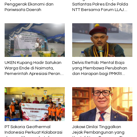
Penggerak Ekonomi dan
Satlantas Polres Ende Polda
Pariwisata Daerah
NTT Bersama Forum LLAJ
Gelar Rapat Koordinasi Tekan
Angka Kecelakaan
UKEN Kupang Hadir Satukan
Delvis Rettob: Mental Baja
Warga Ende di Naimata,
yang Membawa Perubahan
Pemerintah Apresiasi Peran
dan Harapan bagi PMKRI
Organisasi Kemasyarakatan
Periode 2026–2028
PT Sokoria Geothermal
Jokowi Dinilai Tinggalkan
Indonesia Perkuat Kolaborasi
Jejak Pembangunan yang