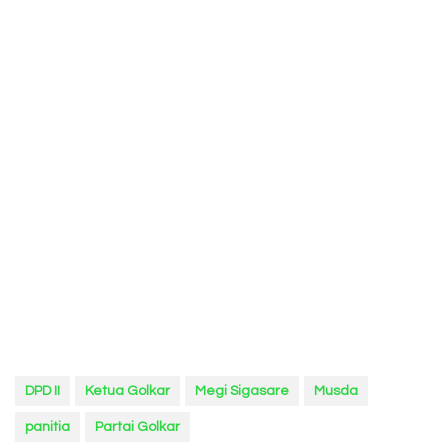
DPD II
Ketua Golkar
Megi Sigasare
Musda
panitia
Partai Golkar