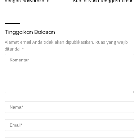
dengan Masyarakat di
Kuat di Nusa Tenggara Timur
Semester 1 2026
Tinggalkan Balasan
Alamat email Anda tidak akan dipublikasikan.
Ruas yang wajib
ditandai
*