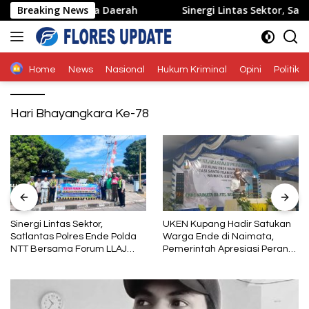
Langsung
 dan Pariwisata Daerah
Breaking News
Sinergi Lintas Sektor, Satlanta
ke
konten
Home
News
Nasional
Hukum Kriminal
Opini
Politik
Hari Bhayangkara Ke-78
Sinergi Lintas Sektor,
UKEN Kupang Hadir Satukan
Satlantas Polres Ende Polda
Warga Ende di Naimata,
NTT Bersama Forum LLAJ
Pemerintah Apresiasi Peran
Gelar Rapat Koordinasi Tekan
Organisasi Kemasyarakatan
Angka Kecelakaan