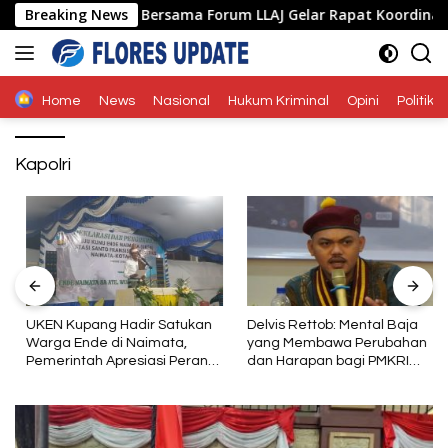
Langsung
 Ende Polda NTT Bersama Forum LLAJ Gelar Rapat Koordinasi Tek
Breaking News
ke
konten
Home
News
Nasional
Hukum Kriminal
Opini
Politik
Kapolri
UKEN Kupang Hadir Satukan
Delvis Rettob: Mental Baja
Warga Ende di Naimata,
yang Membawa Perubahan
Pemerintah Apresiasi Peran
dan Harapan bagi PMKRI
Organisasi Kemasyarakatan
Periode 2026–2028