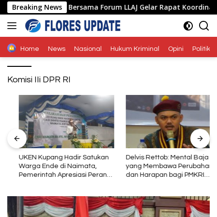
Langsung
Ende Polda NTT Bersama Forum LLAJ Gelar Rapat Koordinasi Teka
Breaking News
ke
konten
Home
News
Nasional
Hukum Kriminal
Opini
Politik
Komisi IIi DPR RI
UKEN Kupang Hadir Satukan
Delvis Rettob: Mental Baja
Warga Ende di Naimata,
yang Membawa Perubahan
Pemerintah Apresiasi Peran
dan Harapan bagi PMKRI
Organisasi Kemasyarakatan
Periode 2026–2028