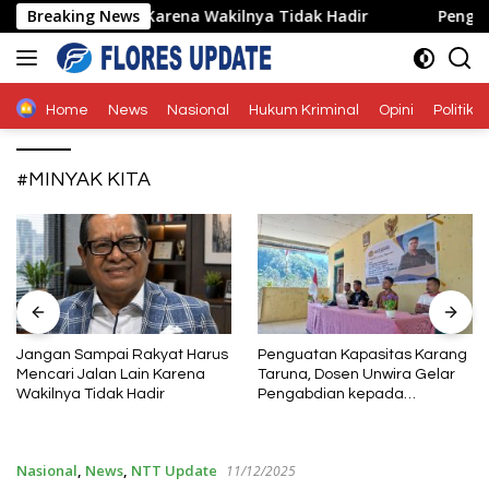
Langsung
ri Jalan Lain Karena Wakilnya Tidak Hadir
Breaking News
Penguatan 
ke
konten
Home
News
Nasional
Hukum Kriminal
Opini
Politik
#MINYAK KITA
Penguatan Kapasitas Karang
Bupati Ende: KMP Inerie II Jadi
Taruna, Dosen Unwira Gelar
Penggerak Ekonomi dan
Pengabdian kepada
Pariwisata Daerah
Masyarakat di Desa
Mbotulaka
Nasional
,
News
,
NTT Update
11/12/2025