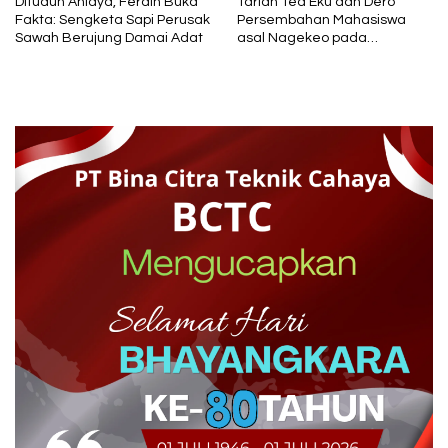
Dituduh Aniaya, Ferdin Buka
Tarian Tea Eku dan Dero
Fakta: Sengketa Sapi Perusak
Persembahan Mahasiswa
Sawah Berujung Damai Adat
asal Nagekeo pada
Pagelaran Budaya di Unflor