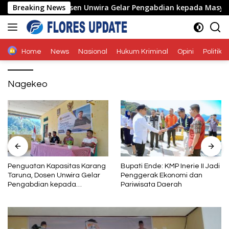
Langsung
g Taruna, Dosen Unwira Gelar Pengabdian kepada Masyarakat
Breaking News
ke
konten
Home
News
Nasional
Hukum Kriminal
Opini
Politik
Nagekeo
Penguatan Kapasitas Karang
Bupati Ende: KMP Inerie II Jadi
Taruna, Dosen Unwira Gelar
Penggerak Ekonomi dan
Pengabdian kepada
Pariwisata Daerah
Masyarakat di Desa
Mbotulaka