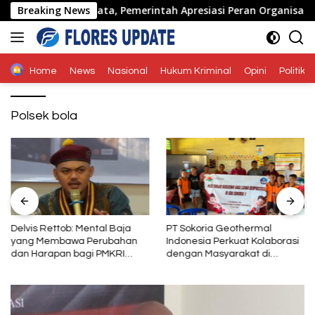
Langsung
Ende di Naimata, Pemerintah Apresiasi Peran Organisasi Kem
Breaking News
ke
konten
Home
News
Nasional
Hukum Kriminal
Opini
Politik
Polsek bola
Delvis Rettob: Mental Baja
PT Sokoria Geothermal
yang Membawa Perubahan
Indonesia Perkuat Kolaborasi
dan Harapan bagi PMKRI
dengan Masyarakat di
Periode 2026–2028
Semester 1 2026