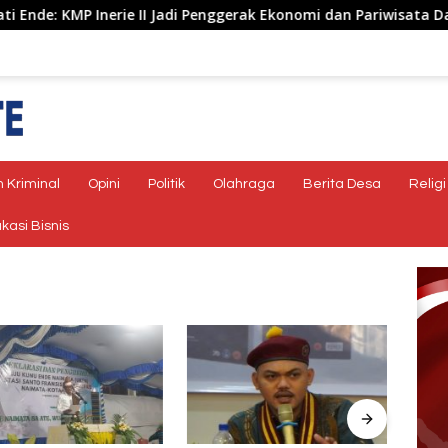
MP Inerie II Jadi Penggerak Ekonomi dan Pariwisata Daerah
 Kriminal
Opini
Politik
Olahraga
Berita Desa
Religi
kasi Bisnis