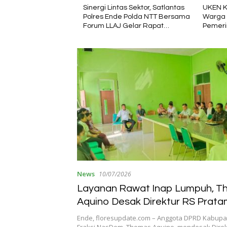
KMP Inerie II Jadi
Sinergi Lintas Sektor, Satlantas
UKEN Kup
konomi dan
Polres Ende Polda NTT Bersama
Warga En
Daerah
Forum LLAJ Gelar Rapat
Pemerint
Koordinasi Tekan Angka
Organisa
Kecelakaan
News
10/07/2026
Layanan Rawat Inap Lumpuh, 
Aquino Desak Direktur RS Prata
Bayar Gaji Pekerja Outsourcing
Ende, floresupdate.com – Anggota DPRD Kabupa