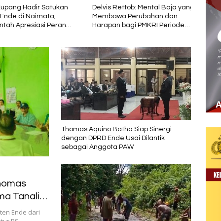
ang Hadir Satukan
Delvis Rettob: Mental Baja yang
PT So
de di Naimata,
Membawa Perubahan dan
Indon
ah Apresiasi Peran
Harapan bagi PMKRI Periode
deng
si Kemasyarakatan
2026–2028
Seme
Thomas Aquino Batha Siap Sinergi
dengan DPRD Ende Usai Dilantik
sebagai Anggota PAW
Thomas
ma Tanali
ten Ende dari