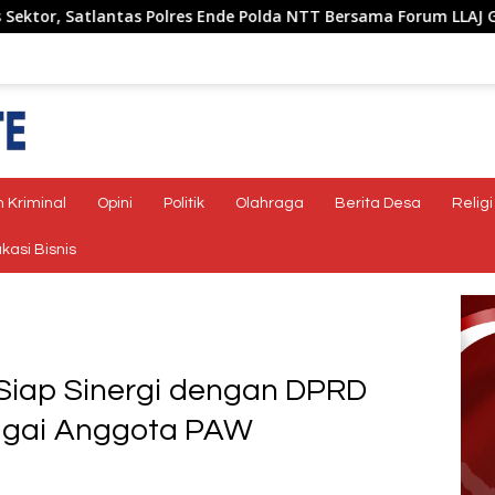
res Ende Polda NTT Bersama Forum LLAJ Gelar Rapat Koordinasi
 Kriminal
Opini
Politik
Olahraga
Berita Desa
Religi
kasi Bisnis
Siap Sinergi dengan DPRD
bagai Anggota PAW