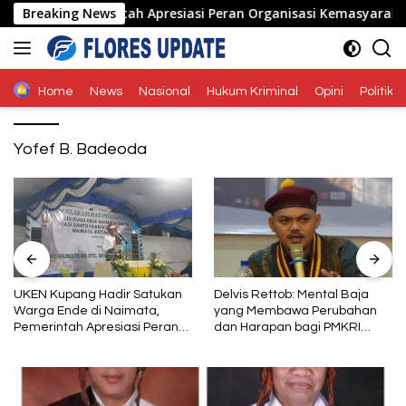
Langsung
ta, Pemerintah Apresiasi Peran Organisasi Kemasyarakatan
Breaking News
ke
konten
Home
News
Nasional
Hukum Kriminal
Opini
Politik
Yofef B. Badeoda
Delvis Rettob: Mental Baja
PT Sokoria Geothermal
yang Membawa Perubahan
Indonesia Perkuat Kolaborasi
dan Harapan bagi PMKRI
dengan Masyarakat di
Periode 2026–2028
Semester 1 2026