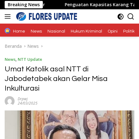
Langsung
dak Hadir
Breaking News
Penguatan Kapasitas Karang Taruna, Dosen 
ke
konten
Home
News
Nasional
Hukum Kriminal
Opini
Politik
Beranda
News
News
,
NTT Update
Umat Katolik asal NTT di
Jabodetabek akan Gelar Misa
Inkulturasi
Drpwj
24/03/2025