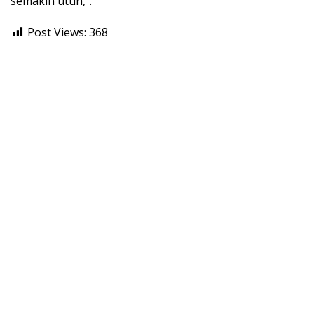
semakin utuh,”.
Post Views:
368