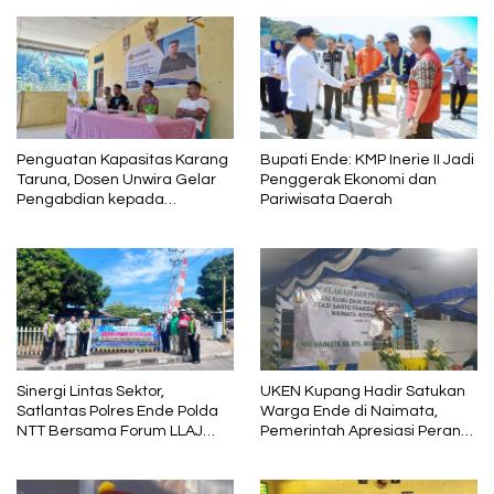
Penguatan Kapasitas Karang
Bupati Ende: KMP Inerie II Jadi
Taruna, Dosen Unwira Gelar
Penggerak Ekonomi dan
Pengabdian kepada
Pariwisata Daerah
Masyarakat di Desa
Mbotulaka
Sinergi Lintas Sektor,
UKEN Kupang Hadir Satukan
Satlantas Polres Ende Polda
Warga Ende di Naimata,
NTT Bersama Forum LLAJ
Pemerintah Apresiasi Peran
Gelar Rapat Koordinasi Tekan
Organisasi Kemasyarakatan
Angka Kecelakaan