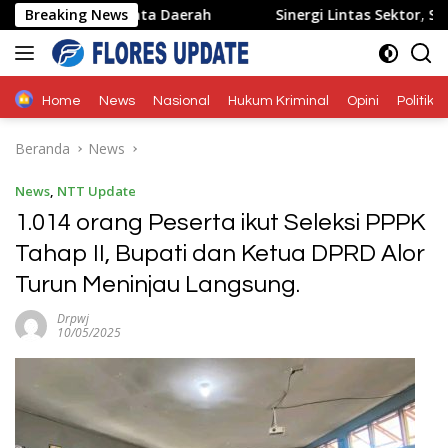
Langsung
n Pariwisata Daerah
Breaking News
Sinergi Lintas Sektor, Satlantas 
ke
konten
Home
News
Nasional
Hukum Kriminal
Opini
Politik
Beranda
News
News
,
NTT Update
1.014 orang Peserta ikut Seleksi PPPK
Tahap II, Bupati dan Ketua DPRD Alor
Turun Meninjau Langsung.
Drpwj
10/05/2025