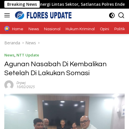
Langsung
Breaking News
Sinergi Lintas Sektor, Satlantas Polres Ende Polda NTT
ke
konten
Home
News
Nasional
Hukum Kriminal
Opini
Politik
Beranda
News
News
,
NTT Update
Agunan Nasabah Di Kembalikan
Setelah Di Lakukan Somasi
Drpwj
10/02/2025