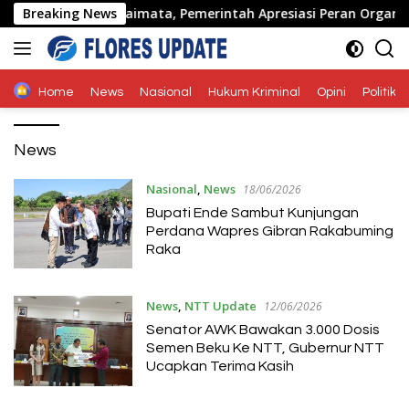
Langsung
ga Ende di Naimata, Pemerintah Apresiasi Peran Organisasi K
Breaking News
ke
konten
Home
News
Nasional
Hukum Kriminal
Opini
Politik
News
Nasional
,
News
18/06/2026
Bupati Ende Sambut Kunjungan
Perdana Wapres Gibran Rakabuming
Raka
News
,
NTT Update
12/06/2026
Senator AWK Bawakan 3.000 Dosis
Semen Beku Ke NTT, Gubernur NTT
Ucapkan Terima Kasih