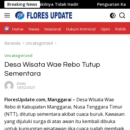
Langsung
 Karena Wakilnya Tidak Hadir
Breaking News
Penguatan Kapasitas Ka
ke
konten
Home
News
Nasional
Hukum Kriminal
Opini
Politik
Beranda
Uncategorized
Uncategorized
Desa Wisata Wae Rebo Tutup
Sementara
Drpwj
18/02/2025
FloresUpdate.com, Manggarai –
Desa Wisata Wae
Rebo di Kabupaten Manggarai, Nusa Tenggara Timur
(NTT), ditutup sementara akibat cuaca buruk. Kawasan
yang dijuluki surga di atas awan itu kembali dibuka
untuk kunjungan wisatawan jika cuaca sudah membaik.