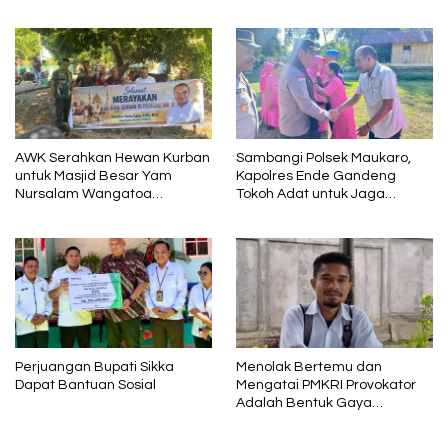
dan Kesehatan
AWK Serahkan Hewan Kurban
Sambangi Polsek Maukaro,
untuk Masjid Besar Yam
Kapolres Ende Gandeng
Nursalam Wangatoa
Tokoh Adat untuk Jaga
Lembata
Kamtibmas Bersama Serta
Berikan Bansos untuk Warga
Perjuangan Bupati Sikka
Menolak Bertemu dan
Dapat Bantuan Sosial
Mengatai PMKRI Provokator
Adalah Bentuk Gaya
Kepemimpinan Kediktatoran