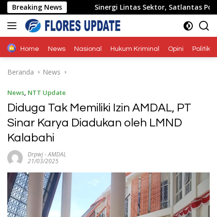
Langsung
rah
Breaking News
Sinergi Lintas Sektor, Satlantas Polres Ende Pold
ke
konten
Home
News
Nasional
Hukum Kriminal
Opini
Politik
Beranda
News
News
,
NTT Update
Diduga Tak Memiliki Izin AMDAL, PT
Sinar Karya Diadukan oleh LMND
Kalabahi
Drpwj
-
AMDAL
21/03/2025