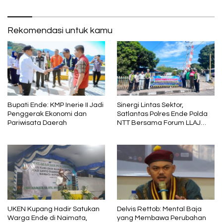
Rekomendasi untuk kamu
Bupati Ende: KMP Inerie II Jadi
Sinergi Lintas Sektor,
Penggerak Ekonomi dan
Satlantas Polres Ende Polda
Pariwisata Daerah
NTT Bersama Forum LLAJ
Gelar Rapat Koordinasi Tekan
Angka Kecelakaan
UKEN Kupang Hadir Satukan
Delvis Rettob: Mental Baja
Warga Ende di Naimata,
yang Membawa Perubahan