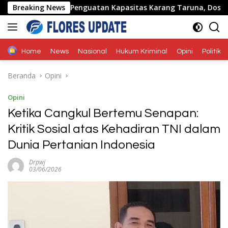
Langsung
Breaking News
Penguatan Kapasitas Karang Taruna, Dosen Unwira Gela
ke
konten
Home
News
Nasional
Hukum Kriminal
Opini
Politik
Beranda
Opini
Opini
Ketika Cangkul Bertemu Senapan:
Kritik Sosial atas Kehadiran TNI dalam
Dunia Pertanian Indonesia
Drpwj
03/06/2026