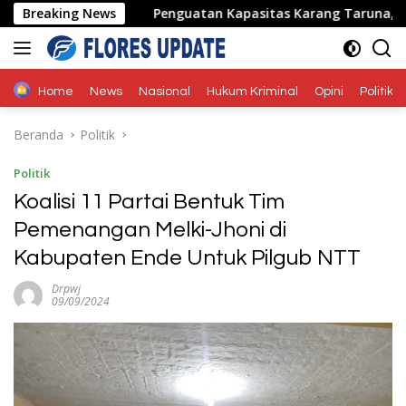
Langsung
adir
Breaking News
Penguatan Kapasitas Karang Taruna, Dosen Unwir
ke
konten
Home
News
Nasional
Hukum Kriminal
Opini
Politik
Beranda
Politik
Politik
Koalisi 11 Partai Bentuk Tim
Pemenangan Melki-Jhoni di
Kabupaten Ende Untuk Pilgub NTT
Drpwj
09/09/2024