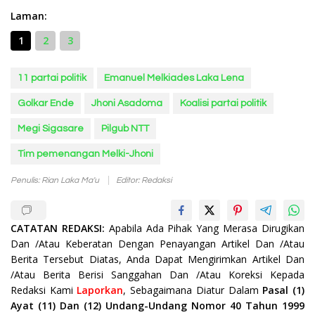
Laman:
1
2
3
11 partai politik
Emanuel Melkiades Laka Lena
Golkar Ende
Jhoni Asadoma
Koalisi partai politik
Megi Sigasare
Pilgub NTT
Tim pemenangan Melki-Jhoni
Penulis: Rian Laka Ma'u
Editor: Redaksi
CATATAN REDAKSI:
Apabila Ada Pihak Yang Merasa Dirugikan
Dan /Atau Keberatan Dengan Penayangan Artikel Dan /Atau
Berita Tersebut Diatas, Anda Dapat Mengirimkan Artikel Dan
/Atau Berita Berisi Sanggahan Dan /Atau Koreksi Kepada
Redaksi Kami
Laporkan
, Sebagaimana Diatur Dalam
Pasal (1)
Ayat (11) Dan (12) Undang-Undang Nomor 40 Tahun 1999