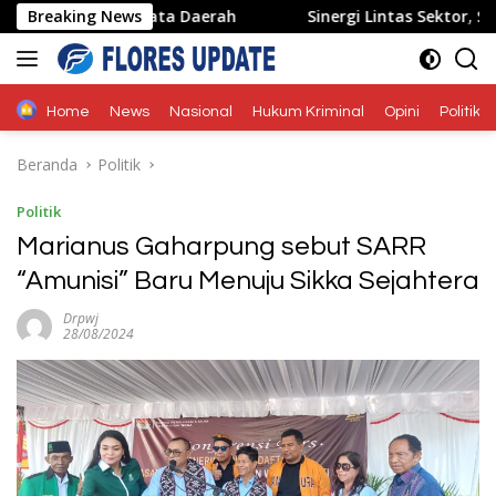
Langsung
an Pariwisata Daerah
Breaking News
Sinergi Lintas Sektor, Satlantas 
ke
konten
Home
News
Nasional
Hukum Kriminal
Opini
Politik
Beranda
Politik
Politik
Marianus Gaharpung sebut SARR
“Amunisi” Baru Menuju Sikka Sejahtera
Drpwj
28/08/2024