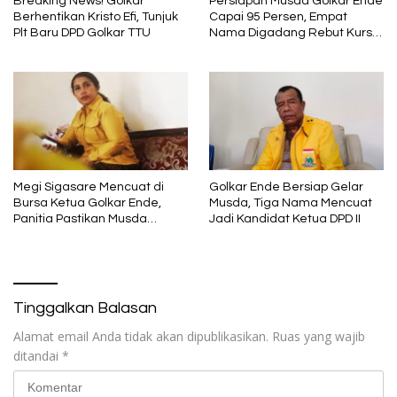
Breaking News! Golkar
Persiapan Musda Golkar Ende
Berhentikan Kristo Efi, Tunjuk
Capai 95 Persen, Empat
Plt Baru DPD Golkar TTU
Nama Digadang Rebut Kursi
Ketua
Megi Sigasare Mencuat di
Golkar Ende Bersiap Gelar
Bursa Ketua Golkar Ende,
Musda, Tiga Nama Mencuat
Panitia Pastikan Musda
Jadi Kandidat Ketua DPD II
Berjalan Demokratis
Tinggalkan Balasan
Alamat email Anda tidak akan dipublikasikan.
Ruas yang wajib
ditandai
*