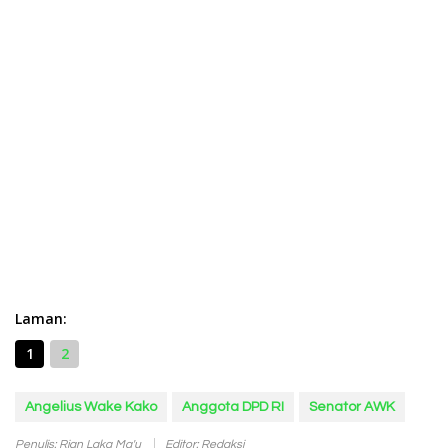
Laman:
1
2
Angelius Wake Kako
Anggota DPD RI
Senator AWK
Penulis: Rian Laka Ma'u
Editor: Redaksi