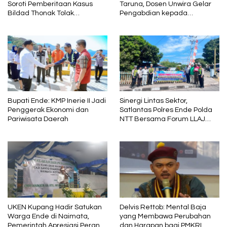
Soroti Pemberitaan Kasus
Taruna, Dosen Unwira Gelar
Bildad Thonak Tolak
Pengabdian kepada
Jurnalisme Tendensius dan
Masyarakat di Desa
Penghakiman
Mbotulaka
Bupati Ende: KMP Inerie II Jadi
Sinergi Lintas Sektor,
Penggerak Ekonomi dan
Satlantas Polres Ende Polda
Pariwisata Daerah
NTT Bersama Forum LLAJ
Gelar Rapat Koordinasi Tekan
Angka Kecelakaan
UKEN Kupang Hadir Satukan
Delvis Rettob: Mental Baja
Warga Ende di Naimata,
yang Membawa Perubahan
Pemerintah Apresiasi Peran
dan Harapan bagi PMKRI