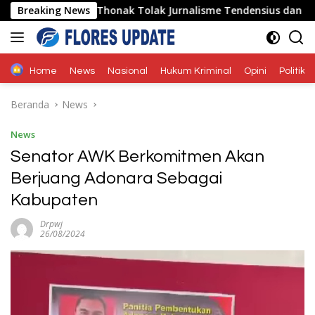
Langsung
us Bildad Thonak Tolak Jurnalisme Tendensius dan Penghakima
Breaking News
ke
konten
Home
News
Nasional
Hukum Kriminal
Opini
Politik
Beranda
News
News
Senator AWK Berkomitmen Akan
Berjuang Adonara Sebagai
Kabupaten
Drpwj
26/08/2024