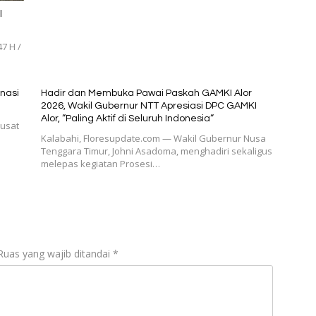
l
7 H /
nasi
Hadir dan Membuka Pawai Paskah GAMKI Alor
2026, Wakil Gubernur NTT Apresiasi DPC GAMKI
Alor, “Paling Aktif di Seluruh Indonesia“
Pusat
Kalabahi, Floresupdate.com — Wakil Gubernur Nusa
Tenggara Timur, Johni Asadoma, menghadiri sekaligus
melepas kegiatan Prosesi…
Ruas yang wajib ditandai
*