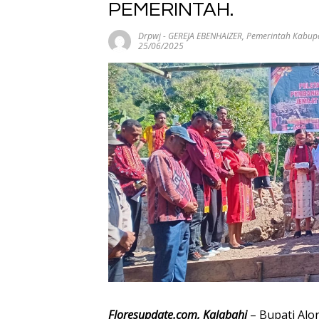
PEMERINTAH.
Drpwj
-
GEREJA EBENHAIZER
,
Pemerintah Kabupa
25/06/2025
Floresupdate.com, Kalabahi
– Bupati Alor