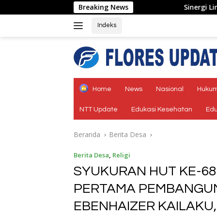
Langsung
Breaking News
Sinergi Lintas Sektor, Satla
ke
konten
Indeks
tutup
Home
News
Nasional
Hukum
NTT Update
Edukasi Kesehatan
Edu
Beranda
Berita Desa
Berita Desa
,
Religi
SYUKURAN HUT KE-68
PERTAMA PEMBANGU
EBENHAIZER KAILAKU,