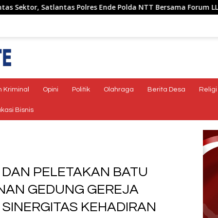
ntas Polres Ende Polda NTT Bersama Forum LLAJ Gelar Rapat Koo
 Kriminal
Opini
Politik
Olahraga
Berita Desa
Religi
kasi Bisnis
 DAN PELETAKAN BATU
NAN GEDUNG GEREJA
 SINERGITAS KEHADIRAN