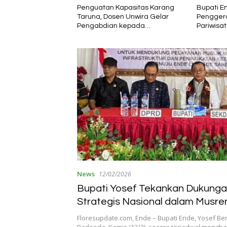
apasitas Karang
Bupati Ende: KMP Inerie II Jadi
Sinergi L
n Unwira Gelar
Penggerak Ekonomi dan
Polres E
 kepada
Pariwisata Daerah
Forum LL
di Desa Mbotulaka
Koordina
Kecelak
News
12/02/2026
Bupati Yosef Tekankan Dukung
Strategis Nasional dalam Musr
RKPD 2027
Floresupdate.com, Ende – Bupati Ende, Yosef Be