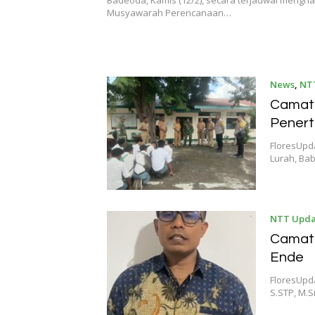
Badeoda, Kamis (12/2), secara terjadwal mengha
Musyawarah Perencanaan…
News
,
NT
Camat 
Penert
FloresUpd
Lurah, Ba
NTT Upda
Camat 
Ende
FloresUpda
S.STP, M.