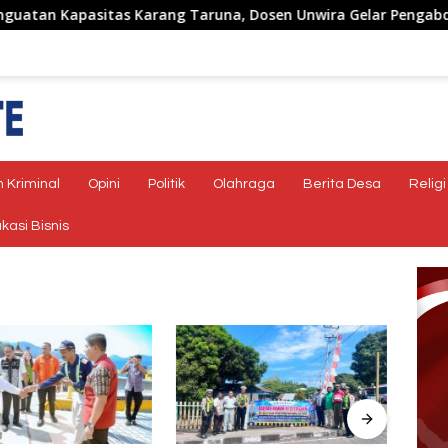
asitas Karang Taruna, Dosen Unwira Gelar Pengabdian kepad
 Kriminal
Opini
Politik
Olahraga
Berita Desa
Religi
kasi Bisnis