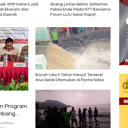
intas Sektor, Satlantas
UKEN Kupang Hadir Satukan
Delvi
nde Polda NTT Bersama
Warga Ende di Naimata,
Memb
AJ Gelar Rapat
Pemerintah Apresiasi Peran
Harap
si Tekan Angka
Organisasi Kemasyarakatan
2026
aan
Bocah Usia 5 Tahun Hanyut Terseret
Arus Selok Ditemukan di Pantai Ndao
an Program
enbang
nediktus