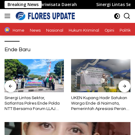
Langsung
konomi dan Pariwisata Daerah
Breaking News
Sinergi Lintas Sektor, S
ke
konten
Home
News
Nasional
Hukum Kriminal
Opini
Politik
Ende Baru
Sinergi Lintas Sektor,
UKEN Kupang Hadir Satukan
Satlantas Polres Ende Polda
Warga Ende di Naimata,
NTT Bersama Forum LLAJ
Pemerintah Apresiasi Peran
Gelar Rapat Koordinasi Tekan
Organisasi Kemasyarakatan
Angka Kecelakaan