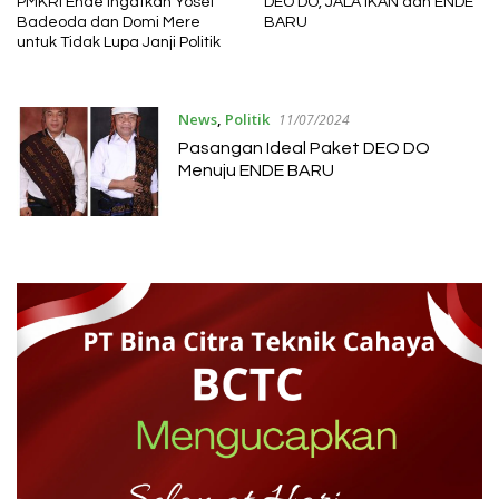
PMKRI Ende Ingatkan Yosef
DEO DO, JALA IKAN dan ENDE
Badeoda dan Domi Mere
BARU
untuk Tidak Lupa Janji Politik
News
,
Politik
11/07/2024
Pasangan Ideal Paket DEO DO
Menuju ENDE BARU