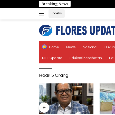
Langsung
Breaking News
Jangan 
ke
konten
Indeks
tutup
Home
News
Nasional
Hukum
NTT Update
Edukasi Kesehatan
Edu
Hadir 5 Orang