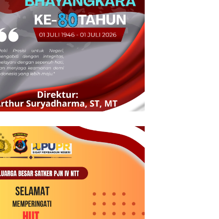
 Kupang Hadir Satukan
Delvis Rettob: Mental Baja yang
P
 Ende di Naimata,
Membawa Perubahan dan
I
intah Apresiasi Peran
Harapan bagi PMKRI Periode
d
nisasi Kemasyarakatan
2026–2028
S