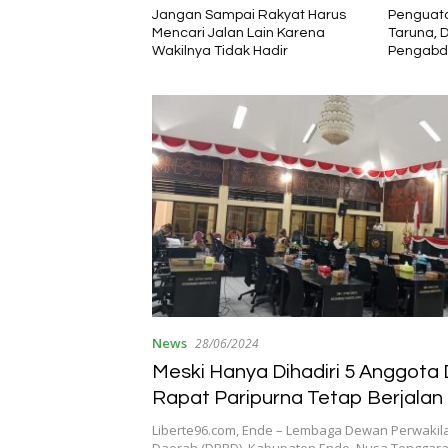
ai Rakyat Harus
Penguatan Kapasitas Karang
Bupati En
n Lain Karena
Taruna, Dosen Unwira Gelar
Pengger
ak Hadir
Pengabdian kepada
Pariwisa
Masyarakat di Desa Mbotulaka
News
28/06/2024
Meski Hanya Dihadiri 5 Anggota
Rapat Paripurna Tetap Berjalan
Liberte96.com, Ende – Lembaga Dewan Perwakil