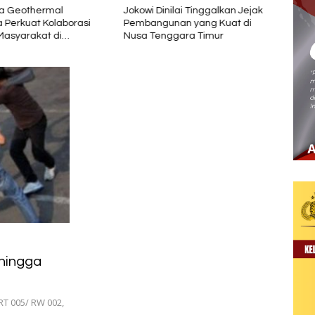
ia Geothermal
Jokowi Dinilai Tinggalkan Jejak
Megi 
a Perkuat Kolaborasi
Pembangunan yang Kuat di
Tangg
asyarakat di
Nusa Tenggara Timur
Sigas
 1 2026
 hingga
 RT 005/ RW 002,