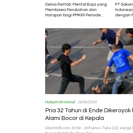
 Hadir Satukan
Delvis Rettob: Mental Baja yang
PT Sokor
di Naimata,
Membawa Perubahan dan
Indonesi
Apresiasi Peran
Harapan bagi PMKRI Periode
dengan M
Kemasyarakatan
2026–2028
Semester
Hukum Kriminal
28/06/2024
Pria 32 Tahun di Ende Dikeroyok
Alami Bocor di Kepala
Liberte96.com, Ende – Jefrianus Tuka (32), warga