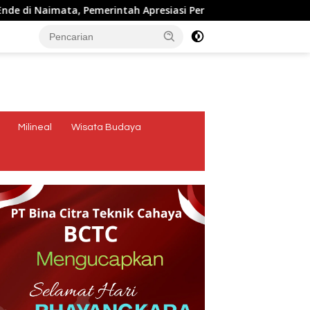
imata, Pemerintah Apresiasi Peran Organisasi Kemasyarakata
tutup
Milineal
Wisata Budaya