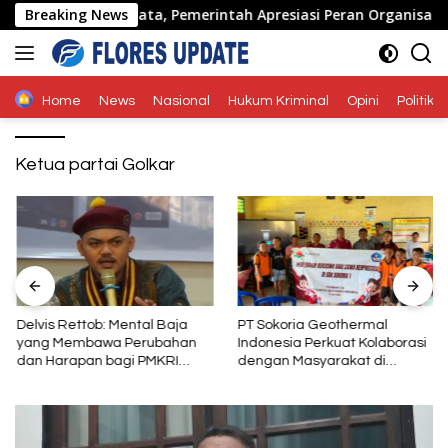
Langsung
nde di Naimata, Pemerintah Apresiasi Peran Organisasi Kema
Breaking News
ke
konten
Home
News
Nasional
Hukum Kriminal
Opini
Politik
Ketua partai Golkar
Delvis Rettob: Mental Baja
PT Sokoria Geothermal
yang Membawa Perubahan
Indonesia Perkuat Kolaborasi
dan Harapan bagi PMKRI
dengan Masyarakat di
Periode 2026–2028
Semester 1 2026