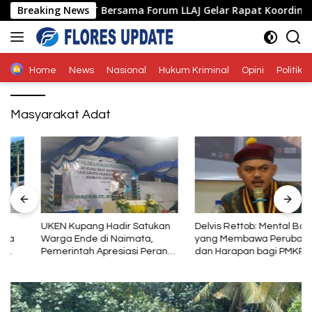
Langsung
 Ende Polda NTT Bersama Forum LLAJ Gelar Rapat Koordinasi Tek
Breaking News
ke
konten
Home
News
Nasional
Hukum Kriminal
Opini
Politik
Masyarakat Adat
UKEN Kupang Hadir Satukan
Delvis Rettob: Mental Baja
Warga Ende di Naimata,
yang Membawa Perubahan
Pemerintah Apresiasi Peran
dan Harapan bagi PMKRI
Organisasi Kemasyarakatan
Periode 2026–2028