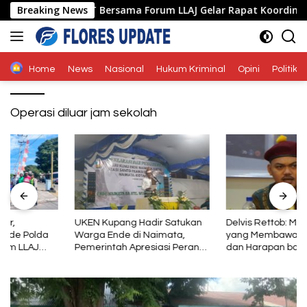
Langsung
 Ende Polda NTT Bersama Forum LLAJ Gelar Rapat Koordinasi Tek
Breaking News
ke
konten
Home
News
Nasional
Hukum Kriminal
Opini
Politik
Operasi diluar jam sekolah
UKEN Kupang Hadir Satukan
Delvis Rettob: Mental Baja
Warga Ende di Naimata,
yang Membawa Perubahan
Pemerintah Apresiasi Peran
dan Harapan bagi PMKRI
Organisasi Kemasyarakatan
Periode 2026–2028