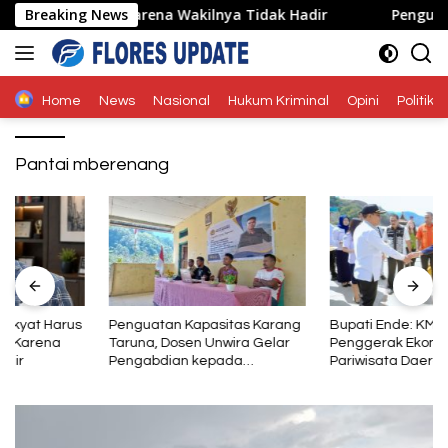
Langsung
 Jalan Lain Karena Wakilnya Tidak Hadir
Breaking News
Penguatan Ka
ke
konten
Home
News
Nasional
Hukum Kriminal
Opini
Politik
Pantai mberenang
Penguatan Kapasitas Karang
Bupati Ende: KMP Inerie II Jadi
Taruna, Dosen Unwira Gelar
Penggerak Ekonomi dan
Pengabdian kepada
Pariwisata Daerah
Masyarakat di Desa
Mbotulaka