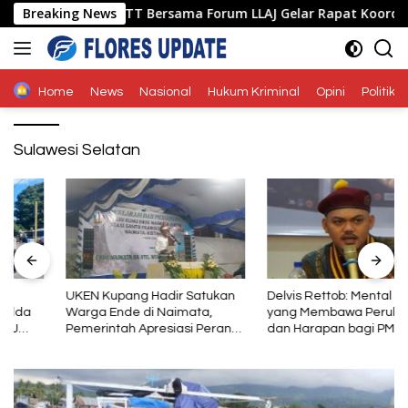
Langsung
es Ende Polda NTT Bersama Forum LLAJ Gelar Rapat Koordinasi 
Breaking News
ke
konten
Home
News
Nasional
Hukum Kriminal
Opini
Politik
Sulawesi Selatan
UKEN Kupang Hadir Satukan
Delvis Rettob: Mental Baja
Warga Ende di Naimata,
yang Membawa Perubahan
Pemerintah Apresiasi Peran
dan Harapan bagi PMKRI
Organisasi Kemasyarakatan
Periode 2026–2028