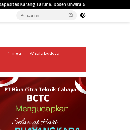
a, Dosen Unwira Gelar Pengabdian kepada Masyarakat di Desa
tutup
Milineal
Wisata Budaya