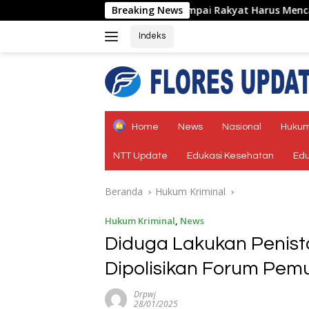
Langsung
Jangan Sampai Rakyat Harus Mencari Jalan Lain Karena Wa
Breaking News
ke
konten
Indeks
tutup
Home
News
Nasional
Hukum
NTT Update
Edukasi Kesehatan
Edu
Beranda
Hukum Kriminal
Hukum Kriminal
,
News
Diduga Lakukan Penist
Dipolisikan Forum Pemu
Drpwj
28/01/2025