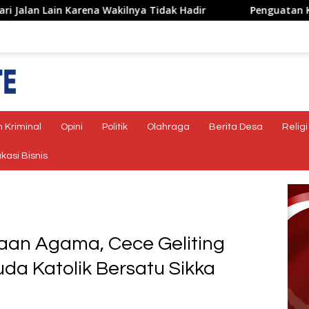
kilnya Tidak Hadir
Penguatan Kapasitas Karang Tarun
 Kriminal
Opini
Politik
Olahraga
Berita Desa
Religi
kasi Bisnis
aan Agama, Cece Geliting
da Katolik Bersatu Sikka