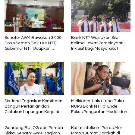
Senator AWK Bawakan 3.000
Bank NTT Wujudkan Sila
Dosis Semen Beku Ke NTT,
Kelima Lewat Pembiayaan
Gubernur NTT Ucapkan
Inklusif bagi Masyarakat
Terima Kasih
Sis Jane Tegaskan Komitmen
Melkiades Laka Lena Buka
Bangun Pertanian dan
RUPS Bank NTT di Ende,
Ciptakan Lapangan Kerja di
Fokus Penguatan Modal dan
NTT, Siap Maju DPR RI 2029
Tata Kelola
Gandeng BULOG dan Pemda
Kasat Intelkam Polres Alor
Sikka, Senator AWK Bagikan
Pimpin Jumat Barokah di