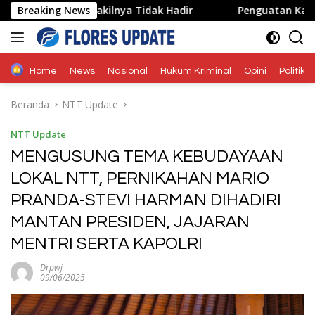
Langsung
rena Wakilnya Tidak Hadir
Breaking News
Penguatan Kapasitas Karang
ke
konten
Home
News
Nasional
Hukum Kriminal
Opini
Politik
Beranda
NTT Update
NTT Update
MENGUSUNG TEMA KEBUDAYAAN
LOKAL NTT, PERNIKAHAN MARIO
PRANDA-STEVI HARMAN DIHADIRI
MANTAN PRESIDEN, JAJARAN
MENTRI SERTA KAPOLRI
Drpwj
09/06/2025