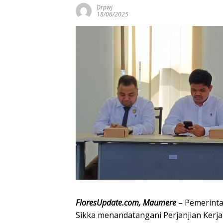
Drpwj
18/06/2025
FloresUpdate.com, Maumere
– Pemerinta
Sikka menandatangani Perjanjian Ker