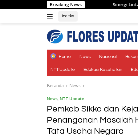
Langsung
Breaking News
Sinergi Lintas Sektor, Satlantas 
ke
konten
Indeks
tutup
Home
News
Nasional
Hukum
NTT Update
Edukasi Kesehatan
Edu
Beranda
News
News
,
NTT Update
Pemkab Sikka dan Keja
Penanganan Masalah 
Tata Usaha Negara