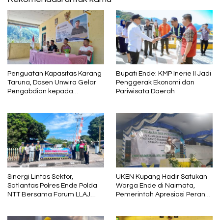
Penguatan Kapasitas Karang
Bupati Ende: KMP Inerie II Jadi
Taruna, Dosen Unwira Gelar
Penggerak Ekonomi dan
Pengabdian kepada
Pariwisata Daerah
Masyarakat di Desa
Mbotulaka
Sinergi Lintas Sektor,
UKEN Kupang Hadir Satukan
Satlantas Polres Ende Polda
Warga Ende di Naimata,
NTT Bersama Forum LLAJ
Pemerintah Apresiasi Peran
Gelar Rapat Koordinasi Tekan
Organisasi Kemasyarakatan
Angka Kecelakaan