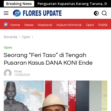
Langsung
r
Breaking News
Penguatan Kapasitas Karang Taruna, Dosen Unwira G
ke
konten
Home
News
Nasional
Hukum Kriminal
Opini
Politik
Beranda
Opini
Opini
Seorang “Feri Taso” di Tengah
Pusaran Kasus DANA KONI Ende
Drpwj
15/08/2024