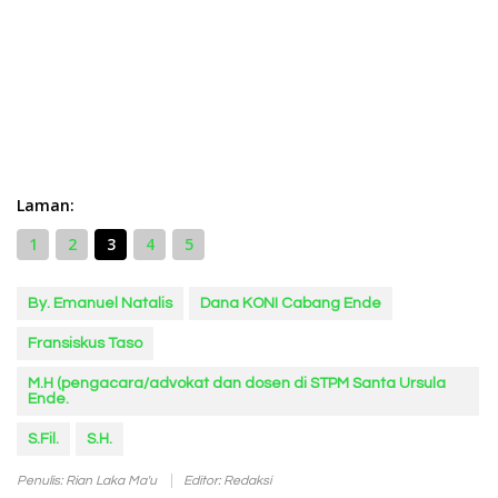
Laman:
1
2
3
4
5
By. Emanuel Natalis
Dana KONI Cabang Ende
Fransiskus Taso
M.H (pengacara/advokat dan dosen di STPM Santa Ursula
Ende.
S.Fil.
S.H.
Penulis: Rian Laka Ma'u
Editor: Redaksi