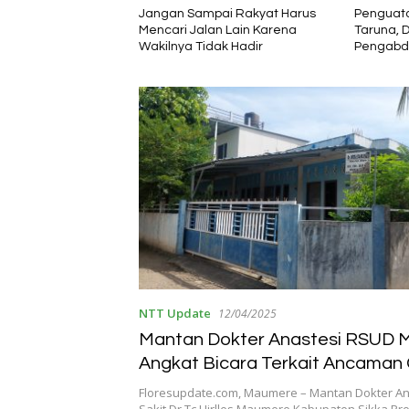
i Tinggalkan Jejak
Jangan Sampai Rakyat Harus
Penguata
 yang Kuat di
Mencari Jalan Lain Karena
Taruna, 
ra Timur
Wakilnya Tidak Hadir
Pengabd
Masyarak
NTT Update
12/04/2025
Mantan Dokter Anastesi RSUD
Angkat Bicara Terkait Ancaman
NTT
Floresupdate.com, Maumere – Mantan Dokter A