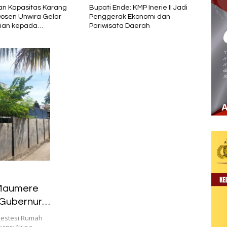
n Kapasitas Karang
Bupati Ende: KMP Inerie II Jadi
Siner
Dosen Unwira Gelar
Penggerak Ekonomi dan
Polre
ian kepada
Pariwisata Daerah
Forum
at di Desa Mbotulaka
Koord
Kece
 Maumere
 Gubernur
nestesi Rumah