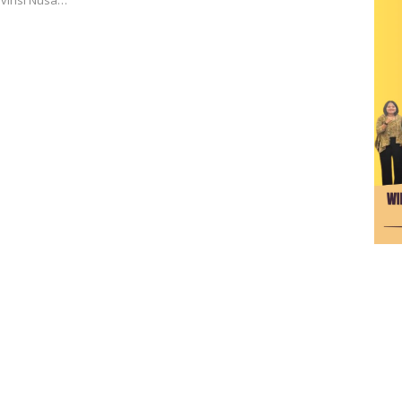
ovinsi Nusa…