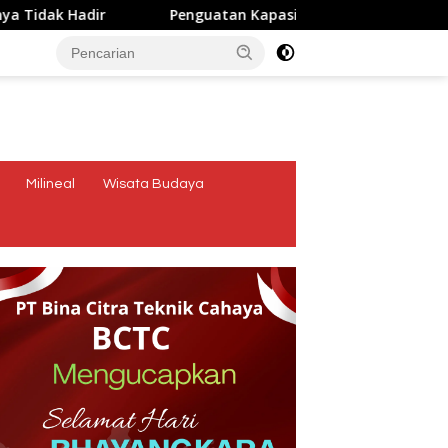
 Hadir
Penguatan Kapasitas Karang Taruna, Dosen Unw
tutup
Milineal
Wisata Budaya