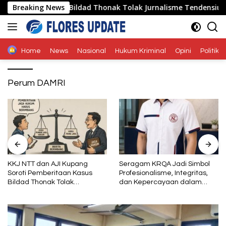
Langsung
ritaan Kasus Bildad Thonak Tolak Jurnalisme Tendensius dan 
Breaking News
ke
konten
Home
News
Nasional
Hukum Kriminal
Opini
Politik
Perum DAMRI
Seragam KRQA Jadi Simbol
Jangan Sampai Rakyat Harus
Profesionalisme, Integritas,
Mencari Jalan Lain Karena
dan Kepercayaan dalam
Wakilnya Tidak Hadir
Layanan Sertifikasi