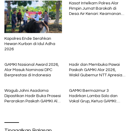
Kasat Intelkam Polres Alor
Pimpin Jumat Barokah di
Desa Air Kenari: Keamanan
Adalah Fondasi Ibadah
Kapolres Ende Serahkan
Hewan Kurban di Idul Adha
2026
GAMKI Nasional Award 2026,
Hadir dan Membuka Pawai
Alor Masuk Nominasi DPC
Paskah GAMKI Alor 2026,
Berprestasi di Indonesia
Wakil Gubernur NTT Apresiasi
DPC GAMKI Alor, “Paling Aktif di
Seluruh Indonesia“
Wagub Johni Asadoma
GAMKI Bermazmur 3
Dipastikan Hadir Buka Prosesi
Hadirkan Lomba Solo dan
Perarakan Paskah GAMKI Alor
Vokal Grup, Ketua GAMKI:
Tahun 2026
Kompetisi untuk Memuliakan
Tuhan
Tinggalkan Balasan