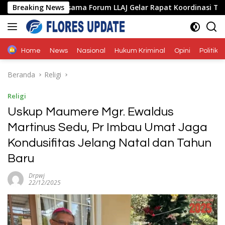
Langsung
olda NTT Bersama Forum LLAJ Gelar Rapat Koordinasi Tekan Ang
Breaking News
ke
konten
Home
News
Nasional
Hukum Kriminal
Opini
Politik
Beranda
Religi
Religi
Uskup Maumere Mgr. Ewaldus
Martinus Sedu, Pr Imbau Umat Jaga
Kondusifitas Jelang Natal dan Tahun
Baru
Drpwj
22/12/2025