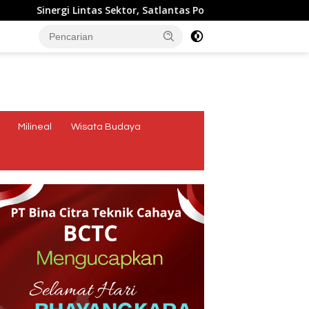
 Sektor, Satlantas Polres Ende Polda NTT Bersama Forum LLAJ G
tutup
Milineal
Wisata Budaya