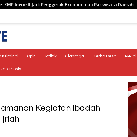
Penggerak Ekonomi dan Pariwisata Daerah
Sinergi Lintas
 Kriminal
Opini
Politik
Olahraga
Berita Desa
Religi
kasi Bisnis
ngamanan Kegiatan Ibadah
ijriah