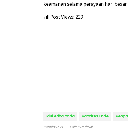
keamanan selama perayaan hari besar
Post Views:
229
Idul Adha pada
Kapolres Ende
Peng
Penulis: RLM
Editor: Redaksi