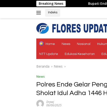
Langsung
Breaking News
Bupati Ende: KMP Inerie II Jadi 
ke
konten
Indeks
tutup
Home
News
Nasional
Hukum
NTT Update
Edukasi Kesehatan
Edu
Beranda
News
News
Polres Ende Gelar Pe
Sholat Idul Adha 1446 H
Drpwj
06/06/2025