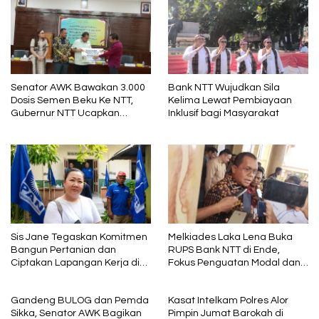
Senator AWK Bawakan 3.000
Bank NTT Wujudkan Sila
Dosis Semen Beku Ke NTT,
Kelima Lewat Pembiayaan
Gubernur NTT Ucapkan
Inklusif bagi Masyarakat
Terima Kasih
Sis Jane Tegaskan Komitmen
Melkiades Laka Lena Buka
Bangun Pertanian dan
RUPS Bank NTT di Ende,
Ciptakan Lapangan Kerja di
Fokus Penguatan Modal dan
NTT, Siap Maju DPR RI 2029
Tata Kelola
Gandeng BULOG dan Pemda
Kasat Intelkam Polres Alor
Sikka, Senator AWK Bagikan
Pimpin Jumat Barokah di