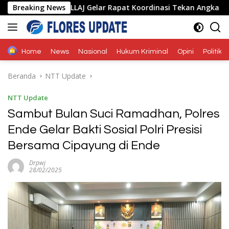
Langsung
a Forum LLAJ Gelar Rapat Koordinasi Tekan Angka Kecelakaan
Breaking News
ke
konten
Home
News
Nasional
Hukum Kriminal
Opini
Politik
Beranda
NTT Update
NTT Update
Sambut Bulan Suci Ramadhan, Polres
Ende Gelar Bakti Sosial Polri Presisi
Bersama Cipayung di Ende
Drpwj
28/02/2025