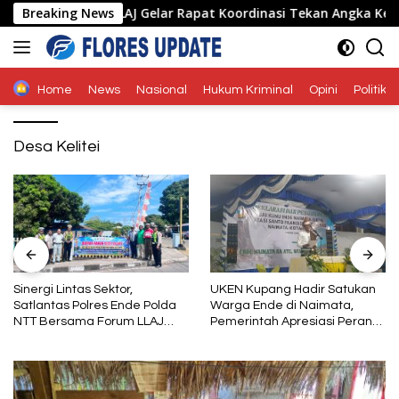
Langsung
rsama Forum LLAJ Gelar Rapat Koordinasi Tekan Angka Kecelakaa
Breaking News
ke
konten
Home
News
Nasional
Hukum Kriminal
Opini
Politik
Desa Kelitei
Sinergi Lintas Sektor,
UKEN Kupang Hadir Satukan
Satlantas Polres Ende Polda
Warga Ende di Naimata,
NTT Bersama Forum LLAJ
Pemerintah Apresiasi Peran
Gelar Rapat Koordinasi Tekan
Organisasi Kemasyarakatan
Angka Kecelakaan