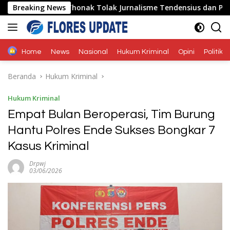
Langsung
us Bildad Thonak Tolak Jurnalisme Tendensius dan Penghakima
Breaking News
ke
konten
Home
News
Nasional
Hukum Kriminal
Opini
Politik
Beranda
Hukum Kriminal
Hukum Kriminal
Empat Bulan Beroperasi, Tim Burung
Hantu Polres Ende Sukses Bongkar 7
Kasus Kriminal
Drpwj
03/06/2026