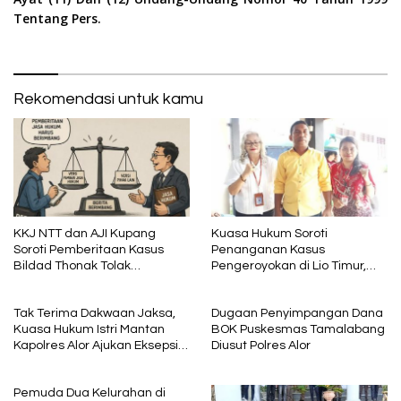
Tentang Pers.
Rekomendasi untuk kamu
KKJ NTT dan AJI Kupang
Kuasa Hukum Soroti
Soroti Pemberitaan Kasus
Penanganan Kasus
Bildad Thonak Tolak
Pengeroyokan di Lio Timur,
Jurnalisme Tendensius dan
Minta Proses Hukum Berjalan
Penghakiman
Berimbang
Tak Terima Dakwaan Jaksa,
Dugaan Penyimpangan Dana
Kuasa Hukum Istri Mantan
BOK Puskesmas Tamalabang
Kapolres Alor Ajukan Eksepsi
Diusut Polres Alor
dan Soroti Prosedur BAP
Pemuda Dua Kelurahan di