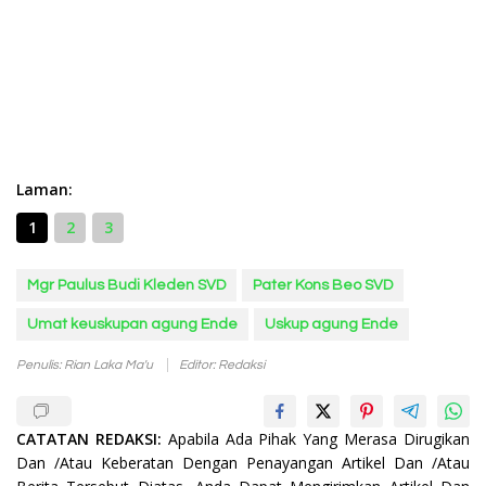
Laman:
1
2
3
Mgr Paulus Budi Kleden SVD
Pater Kons Beo SVD
Umat keuskupan agung Ende
Uskup agung Ende
Penulis: Rian Laka Ma'u
Editor: Redaksi
CATATAN REDAKSI:
Apabila Ada Pihak Yang Merasa Dirugikan
Dan /Atau Keberatan Dengan Penayangan Artikel Dan /Atau