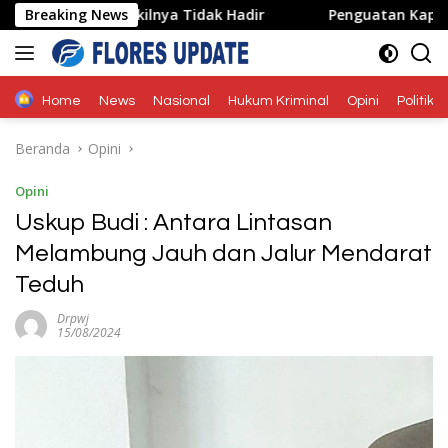
Langsung
arena Wakilnya Tidak Hadir
Breaking News
Penguatan Kapasitas Karan
ke
konten
Home
News
Nasional
Hukum Kriminal
Opini
Politik
Beranda
Opini
Opini
Uskup Budi : Antara Lintasan
Melambung Jauh dan Jalur Mendarat
Teduh
Drpwj
15/08/2024