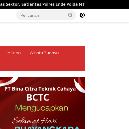
res Ende Polda NTT Bersama Forum LLAJ Gelar Rapat Koordinasi 
tutup
Milineal
Wisata Budaya