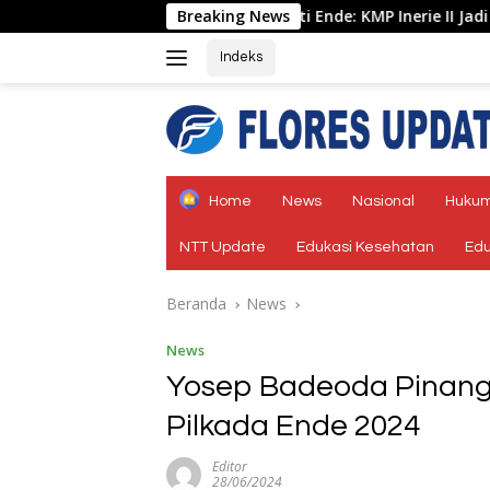
Langsung
Bupati Ende: KMP Inerie II Jadi Penggerak Ekonomi dan P
Breaking News
ke
konten
Indeks
tutup
Home
News
Nasional
Hukum
NTT Update
Edukasi Kesehatan
Edu
Beranda
News
News
Yosep Badeoda Pinang
Pilkada Ende 2024
Editor
28/06/2024