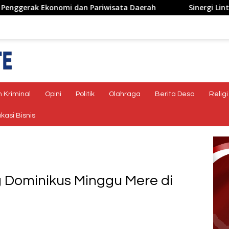
ariwisata Daerah
Sinergi Lintas Sektor, Satlantas Pol
 Kriminal
Opini
Politik
Olahraga
Berita Desa
Religi
kasi Bisnis
 Dominikus Minggu Mere di