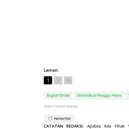
Laman:
1
2
3
Bupati Ende
Dominikus Minggu Mere
Editor: Nethal Kedang
Komentar
CATATAN REDAKSI:
Apabila Ada Pihak