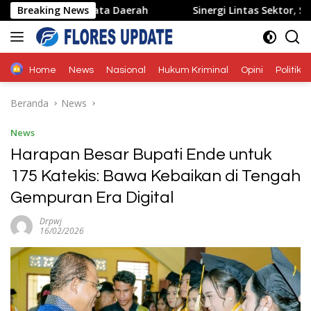
Langsung
 Pariwisata Daerah
Breaking News
Sinergi Lintas Sektor, Satlantas P
ke
konten
Home
News
Nasional
Hukum Kriminal
Opini
Politik
Beranda
News
News
Harapan Besar Bupati Ende untuk
175 Katekis: Bawa Kebaikan di Tengah
Gempuran Era Digital
Drpwj
16/02/2026