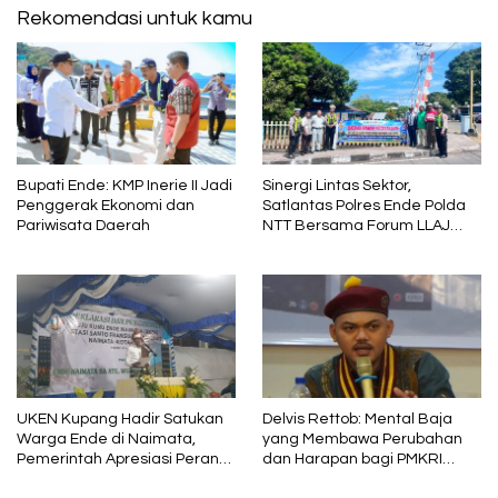
Rekomendasi untuk kamu
Bupati Ende: KMP Inerie II Jadi
Sinergi Lintas Sektor,
Penggerak Ekonomi dan
Satlantas Polres Ende Polda
Pariwisata Daerah
NTT Bersama Forum LLAJ
Gelar Rapat Koordinasi Tekan
Angka Kecelakaan
UKEN Kupang Hadir Satukan
Delvis Rettob: Mental Baja
Warga Ende di Naimata,
yang Membawa Perubahan
Pemerintah Apresiasi Peran
dan Harapan bagi PMKRI
Organisasi Kemasyarakatan
Periode 2026–2028