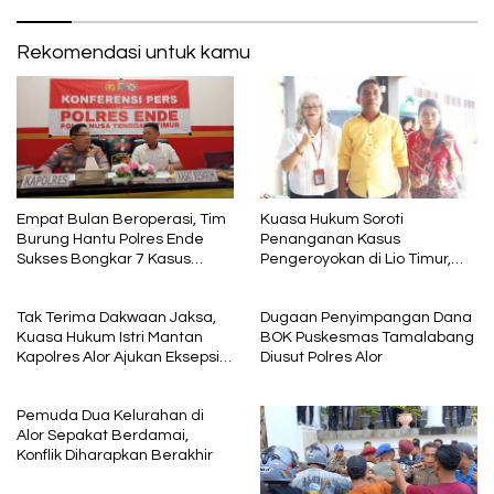
Rekomendasi untuk kamu
Empat Bulan Beroperasi, Tim
Kuasa Hukum Soroti
Burung Hantu Polres Ende
Penanganan Kasus
Sukses Bongkar 7 Kasus
Pengeroyokan di Lio Timur,
Kriminal
Minta Proses Hukum Berjalan
Berimbang
Tak Terima Dakwaan Jaksa,
Dugaan Penyimpangan Dana
Kuasa Hukum Istri Mantan
BOK Puskesmas Tamalabang
Kapolres Alor Ajukan Eksepsi
Diusut Polres Alor
dan Soroti Prosedur BAP
Pemuda Dua Kelurahan di
Alor Sepakat Berdamai,
Konflik Diharapkan Berakhir