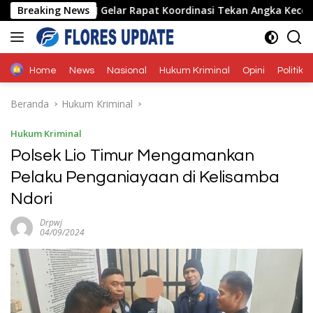
Langsung
 Forum LLAJ Gelar Rapat Koordinasi Tekan Angka Kecelakaan
Breaking News
ke
konten
Home
News
Nasional
Hukum Kriminal
Opini
Politik
Beranda
Hukum Kriminal
Hukum Kriminal
Polsek Lio Timur Mengamankan
Pelaku Penganiayaan di Kelisamba
Ndori
Drpwj
04/09/2024